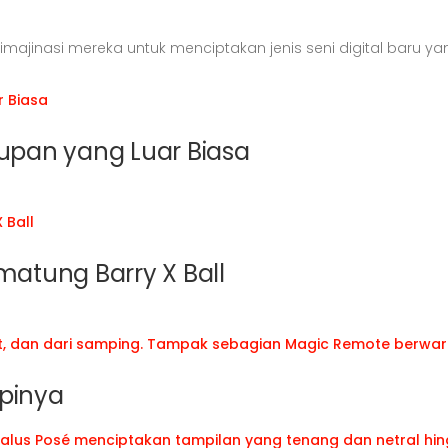
ajinasi mereka untuk menciptakan jenis seni digital baru 
iasa
dupan yang Luar Biasa
ll
matung Barry X Ball
epinya
n halus Posé menciptakan tampilan yang tenang dan netral h