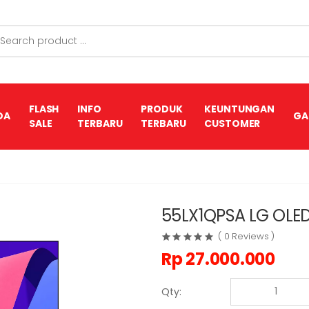
FLASH
INFO
PRODUK
KEUNTUNGAN
DA
GA
SALE
TERBARU
TERBARU
CUSTOMER
55LX1QPSA LG OLED 
( 0 Reviews )
Rp
27.000.000
Qty: