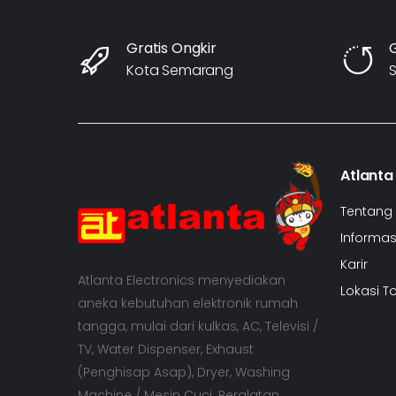
Gratis Ongkir
Kota Semarang
S
Atlanta
Tentang
Informasi
Karir
Atlanta Electronics menyediakan
Lokasi T
aneka kebutuhan elektronik rumah
tangga, mulai dari kulkas, AC, Televisi /
TV, Water Dispenser, Exhaust
(Penghisap Asap), Dryer, Washing
Machine / Mesin Cuci. Peralatan