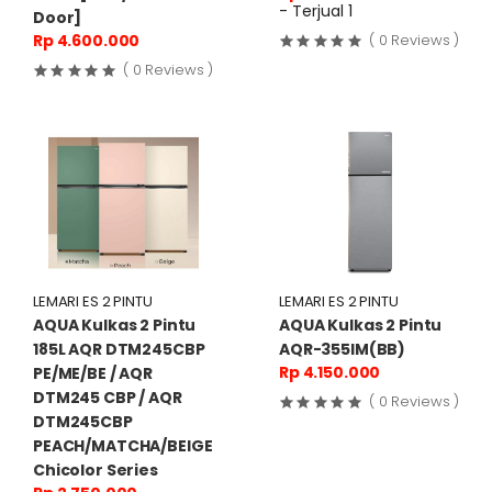
- Terjual 1
Door]
Rp 4.600.000
( 0 Reviews )
( 0 Reviews )
LEMARI ES 2 PINTU
LEMARI ES 2 PINTU
AQUA Kulkas 2 Pintu
AQUA Kulkas 2 Pintu
185L AQR DTM245CBP
AQR-355IM(BB)
Rp 4.150.000
PE/ME/BE / AQR
DTM245 CBP / AQR
( 0 Reviews )
DTM245CBP
PEACH/MATCHA/BEIGE
Chicolor Series