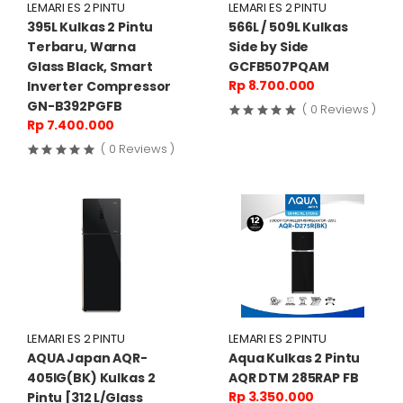
LEMARI ES 2 PINTU
LEMARI ES 2 PINTU
395L Kulkas 2 Pintu
566L / 509L Kulkas
Terbaru, Warna
Side by Side
Glass Black, Smart
GCFB507PQAM
Rp 8.700.000
Inverter Compressor
GN-B392PGFB
( 0 Reviews )
Rp 7.400.000
( 0 Reviews )
LEMARI ES 2 PINTU
LEMARI ES 2 PINTU
AQUA Japan AQR-
Aqua Kulkas 2 Pintu
405IG(BK) Kulkas 2
AQR DTM 285RAP FB
Rp 3.350.000
Pintu [312 L/Glass