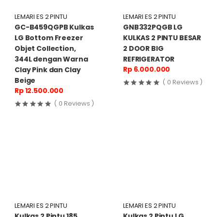
LEMARI ES 2 PINTU
LEMARI ES 2 PINTU
GC-B459QGPB Kulkas
GNB332PQGB LG
LG Bottom Freezer
KULKAS 2 PINTU BESAR
Objet Collection,
2 DOOR BIG
344L dengan Warna
REFRIGERATOR
Rp 6.000.000
Clay Pink dan Clay
Beige
( 0 Reviews )
Rp 12.500.000
( 0 Reviews )
LEMARI ES 2 PINTU
LEMARI ES 2 PINTU
Kulkas 2 Pintu 185
Kulkas 2 Pintu LG