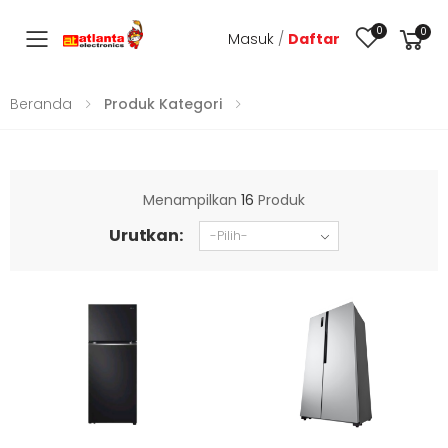
0
0
Masuk
/
Daftar
Toggle mobile menu
Beranda
Produk Kategori
Menampilkan
16
Produk
Urutkan: