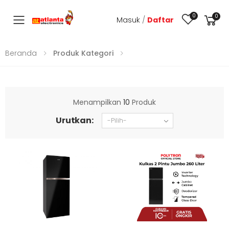
0
0
Masuk
/
Daftar
Toggle mobile menu
Beranda
Produk Kategori
Menampilkan
10
Produk
Urutkan: