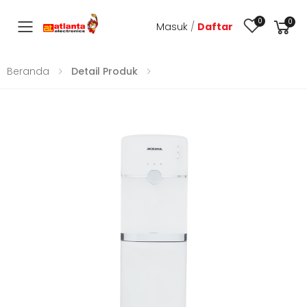
0
0
Masuk
/
Daftar
Toggle mobile menu
Beranda
Detail Produk