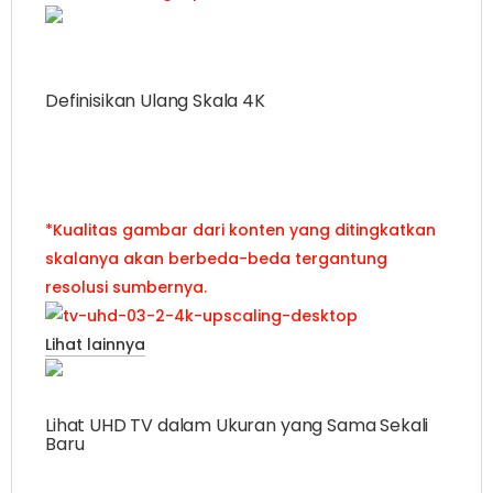
Definisikan Ulang Skala 4K
Tonton konten non-4K dalam 4K di layar UHD
yang besar untuk menikmati kejernihan dan
kepresisian setiap saat.
*Kualitas gambar dari konten yang ditingkatkan
skalanya akan berbeda-beda tergantung
resolusi sumbernya.
Lihat lainnya
Lihat UHD TV dalam Ukuran yang Sama Sekali
Baru
Nikmati konten favorit Anda dari dekat dengan