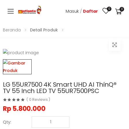
0
0
Masuk
/
Daftar
Toggle mobile menu
Beranda
Detail Produk
LG 55UR7500 4K Smart UHD AI ThinQ®
TV 55 Inch LED TV 55UR7500PSC
( 0 Reviews )
Rp
5.800.000
Qty: