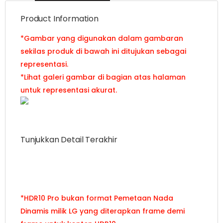
Product Information
*Gambar yang digunakan dalam gambaran
sekilas produk di bawah ini ditujukan sebagai
representasi.
*Lihat galeri gambar di bagian atas halaman
untuk representasi akurat.
Tunjukkan Detail Terakhir
TV UHD LG dengan HDR10 Pro menghadirkan
tingkat kecerahan yang dioptimalkan untuk
warna cerah dan detail yang luar biasa.
*HDR10 Pro bukan format Pemetaan Nada
Dinamis milik LG yang diterapkan frame demi