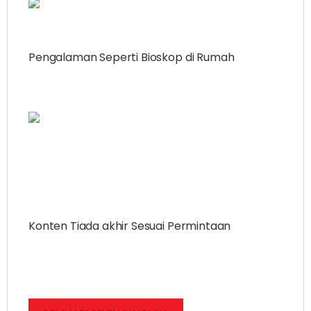
Pengalaman Seperti Bioskop di Rumah
Tonton dalam 4K dan nikmati pengalaman
menonton seperti di bioskop.
Hiburan
Konten Tiada akhir Sesuai Permintaan
Nikmati konten dengan mudah dari platform
streaming terbesar secara langsung di LG UHD
TV.