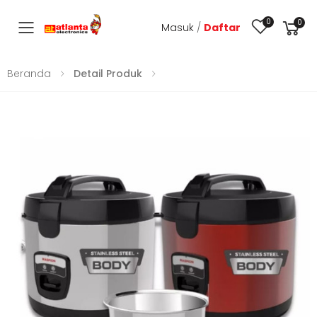
0
0
Masuk
/
Daftar
Toggle mobile menu
Beranda
Detail Produk