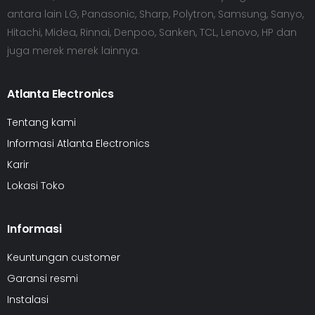
antara lain LG, Panasonic, Sharp, Polytron, Samsung, Sanyo,
Hitachi, Midea, Rinnai, Denpoo, Sanken, TCL, Lenovo, HP dan
juga merek merek lainnya.
Atlanta Electronics
Tentang kami
Informasi Atlanta Electronics
Karir
Lokasi Toko
Informasi
Keuntungan customer
Garansi resmi
Instalasi