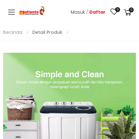
0
0
Masuk
/
Daftar
Toggle mobile menu
Beranda
Detail Produk