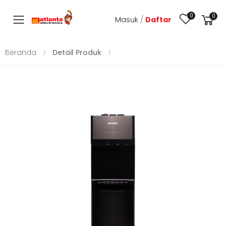
0
0
Masuk
/
Daftar
Toggle mobile menu
Beranda
Detail Produk