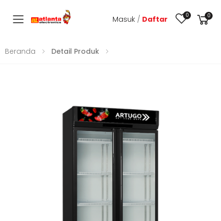
0
0
Masuk
/
Daftar
Toggle mobile menu
Beranda
Detail Produk