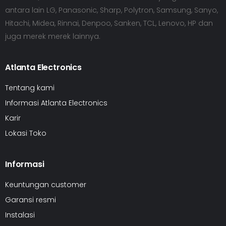
antara lain LG, Panasonic, Sharp, Polytron, Samsung, Sanyo,
Hitachi, Midea, Rinnai, Denpoo, Sanken, TCL, Lenovo, HP dan
juga merek merek lainnya.
Atlanta Electronics
Tentang kami
Informasi Atlanta Electronics
Karir
Lokasi Toko
Informasi
Keuntungan customer
Garansi resmi
Instalasi