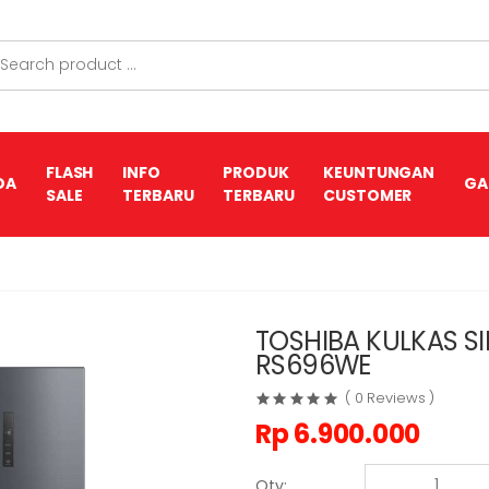
FLASH
INFO
PRODUK
KEUNTUNGAN
DA
GA
SALE
TERBARU
TERBARU
CUSTOMER
TOSHIBA KULKAS SI
RS696WE
( 0 Reviews )
Rp
6.900.000
Qty: